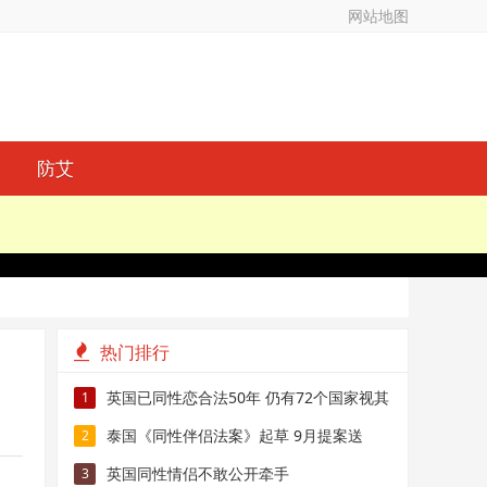
网站地图
防艾
热门排行
英国已同性恋合法50年 仍有72个国家视其
1
为犯罪
泰国《同性伴侣法案》起草 9月提案送
2
审！
英国同性情侣不敢公开牵手
3