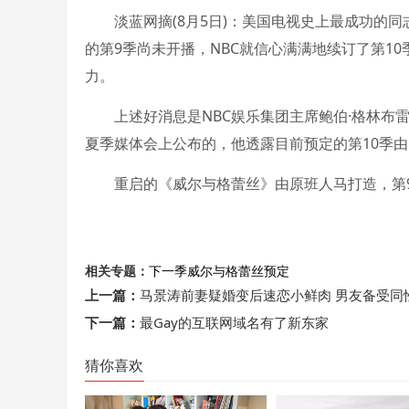
淡蓝网摘(8月5日)：美国电视史上最成功的同志题材
的第9季尚未开播，NBC就信心满满地续订了第1
力。
上述好消息是NBC娱乐集团主席鲍伯·格林布雷特(Bo
夏季媒体会上公布的，他透露目前预定的第10季由
重启的《威尔与格蕾丝》由原班人马打造，第9季
相关专题：
下一季
威尔与格蕾丝
预定
上一篇：
马景涛前妻疑婚变后速恋小鲜肉 男友备受同
下一篇：
最Gay的互联网域名有了新东家
猜你喜欢