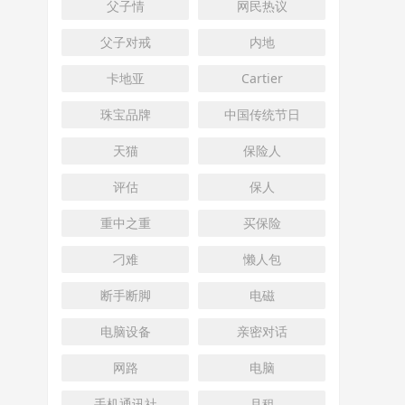
父子情
网民热议
父子对戒
内地
卡地亚
Cartier
珠宝品牌
中国传统节日
天猫
保险人
评估
保人
重中之重
买保险
刁难
懒人包
断手断脚
电磁
电脑设备
亲密对话
网路
电脑
手机通讯社
月租