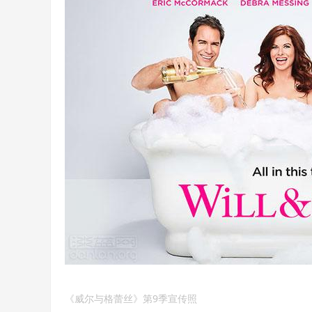
《威尔与格蕾丝》第9季宣传照