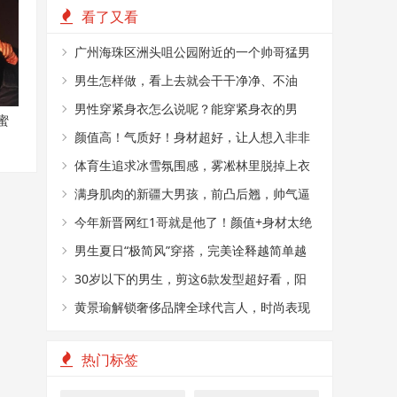
看了又看
广州海珠区洲头咀公园附近的一个帅哥猛男
烤肉摊
男生怎样做，看上去就会干干净净、不油
腻？
男性穿紧身衣怎么说呢？能穿紧身衣的男
蜜
性，首先能满足这4个条件
颜值高！气质好！身材超好，让人想入非非
体育生追求冰雪氛围感，雾凇林里脱掉上衣
拍肌肉大片
满身肌肉的新疆大男孩，前凸后翘，帅气逼
人
今年新晋网红1哥就是他了！颜值+身材太绝
了
男生夏日“极简风”穿搭，完美诠释越简单越
帅气
30岁以下的男生，剪这6款发型超好看，阳
光又帅气
黄景瑜解锁奢侈品牌全球代言人，时尚表现
力真好
热门标签