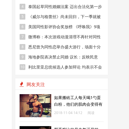
泰国起草同性婚姻法案 迈出合法化第一步
4
《威尔与格蕾丝》尚未回归，下一季就被
5
预定了
美国同性影评协会奖放榜 《呼唤我》9项
6
提名领跑
微博称：本次游戏动漫清理不再针对同性
7
恋内容
悉尼曾为同性恋举办盛大游行，场面十分
8
壮观，一年一次
海地参院表决禁止同婚 议长：反映民意
9
利比里亚总统候选人参加辩论 均表示不会
10
承认同性婚姻
网友关注
如果搬砖工人每天喝1勺蛋
白粉，他们的肌肉会变得有
多强壮？
2018-11-04 14:12
阅读
216