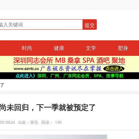
哥
时尚
健康
文学
塑身
点此进入》
深圳、广州、广东同志会所、SPA、按摩导航
了
尚未回归，下一季就被预定了
5 09:24
出处：资讯
阅读：
139