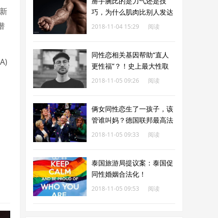
掰手腕比的是力气还是技
最新
巧，为什么肌肉比别人发达
还会被血虐？
潜
2018-11-04 15:29
阅读
312
同性恋相关基因帮助“直人
A)
更性福”？！史上最大性取
向遗传倾向研究出炉
2018-11-05 09:26
阅读
169
俩女同性恋生了一孩子，该
管谁叫妈？德国联邦最高法
院给出回答……
2018-11-05 09:33
阅读
152
泰国旅游局提议案：泰国促
同性婚姻合法化！
2018-11-05 09:53
阅读
159