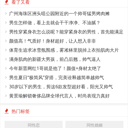
看了又看
广州海珠区洲头咀公园附近的一个帅哥猛男烤肉摊
男生怎样做，看上去就会干干净净、不油腻？
男性穿紧身衣怎么说呢？能穿紧身衣的男性，首先能满足
这4个条件
颜值高！气质好！身材超好，让人想入非非
体育生追求冰雪氛围感，雾凇林里脱掉上衣拍肌肉大片
满身肌肉的新疆大男孩，前凸后翘，帅气逼人
今年新晋网红1哥就是他了！颜值+身材太绝了
男生夏日“极简风”穿搭，完美诠释越简单越帅气
30岁以下的男生，剪这6款发型超好看，阳光又帅气
黄景瑜解锁奢侈品牌全球代言人，时尚表现力真好
热门标签
同性恋
同性婚姻