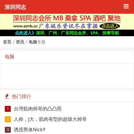
深圳同志
点此进入》
深圳、广州、广东同志会所、SPA、按摩导航
首页
资讯
电脑
专题
电脑
热门排行
台湾筋肉帅哥的凸凸照
1
人帅，J大，肌肉有型的超级大帅哥
2
诱惑男体NickY
3