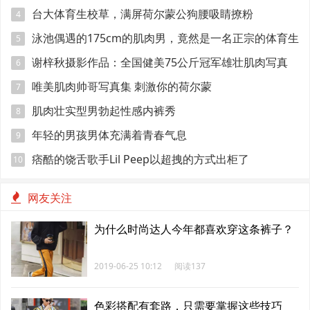
台大体育生校草，满屏荷尔蒙公狗腰吸睛撩粉
4
泳池偶遇的175cm的肌肉男，竟然是一名正宗的体育生
5
谢梓秋摄影作品：全国健美75公斤冠军雄壮肌肉写真
6
唯美肌肉帅哥写真集 刺激你的荷尔蒙
7
肌肉壮实型男勃起性感内裤秀
8
年轻的男孩男体充满着青春气息
9
痞酷的饶舌歌手Lil Peep以超拽的方式出柜了
10
网友关注
为什么时尚达人今年都喜欢穿这条裤子？
2019-06-25 10:12
阅读137
色彩搭配有套路，只需要掌握这些技巧