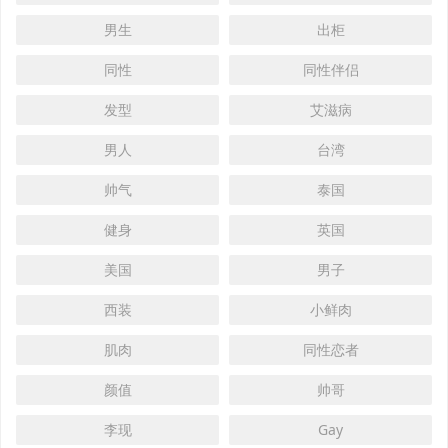
男生
出柜
同性
同性伴侣
发型
艾滋病
男人
台湾
帅气
泰国
健身
英国
美国
男子
西装
小鲜肉
肌肉
同性恋者
颜值
帅哥
李现
Gay