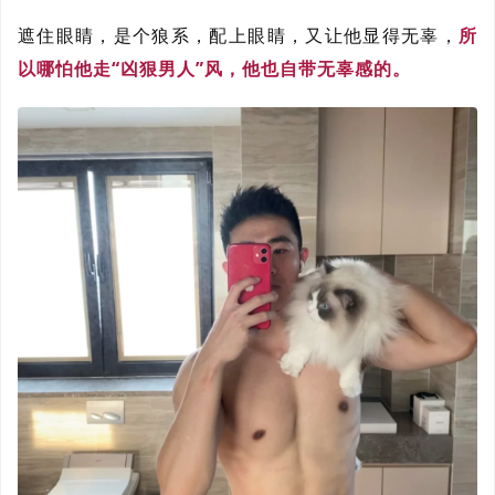
遮住眼睛，是个狼系，配上眼睛，又让他显得无辜，
所
以哪怕他走“凶狠男人”风，他也自带无辜感的。