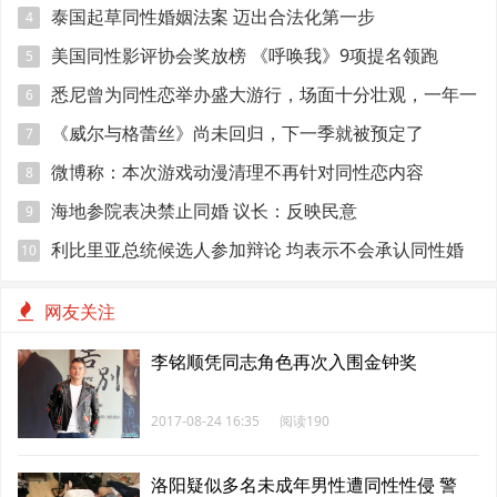
泰国起草同性婚姻法案 迈出合法化第一步
4
美国同性影评协会奖放榜 《呼唤我》9项提名领跑
5
悉尼曾为同性恋举办盛大游行，场面十分壮观，一年一
6
次
《威尔与格蕾丝》尚未回归，下一季就被预定了
7
微博称：本次游戏动漫清理不再针对同性恋内容
8
海地参院表决禁止同婚 议长：反映民意
9
利比里亚总统候选人参加辩论 均表示不会承认同性婚
10
姻
网友关注
李铭顺凭同志角色再次入围金钟奖
2017-08-24 16:35
阅读190
洛阳疑似多名未成年男性遭同性性侵 警