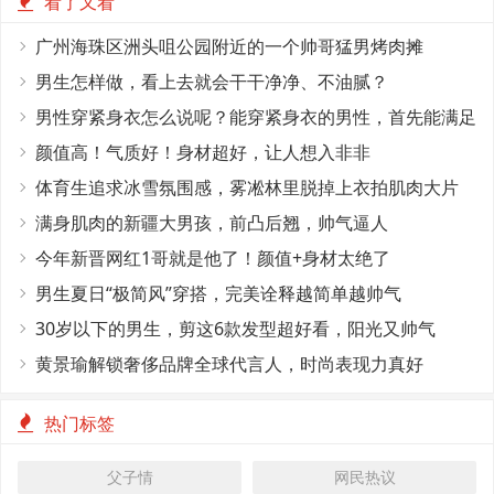
看了又看
广州海珠区洲头咀公园附近的一个帅哥猛男烤肉摊
男生怎样做，看上去就会干干净净、不油腻？
男性穿紧身衣怎么说呢？能穿紧身衣的男性，首先能满足
这4个条件
颜值高！气质好！身材超好，让人想入非非
体育生追求冰雪氛围感，雾凇林里脱掉上衣拍肌肉大片
满身肌肉的新疆大男孩，前凸后翘，帅气逼人
今年新晋网红1哥就是他了！颜值+身材太绝了
男生夏日“极简风”穿搭，完美诠释越简单越帅气
30岁以下的男生，剪这6款发型超好看，阳光又帅气
黄景瑜解锁奢侈品牌全球代言人，时尚表现力真好
热门标签
父子情
网民热议