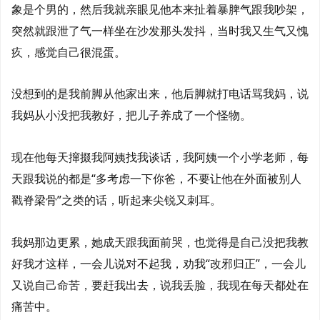
象是个男的，然后我就亲眼见他本来扯着暴脾气跟我吵架，
突然就跟泄了气一样坐在沙发那头发抖，当时我又生气又愧
疚，感觉自己很混蛋。
没想到的是我前脚从他家出来，他后脚就打电话骂我妈，说
我妈从小没把我教好，把儿子养成了一个怪物。
现在他每天撺掇我阿姨找我谈话，我阿姨一个小学老师，每
天跟我说的都是“多考虑一下你爸，不要让他在外面被别人
戳脊梁骨”之类的话，听起来尖锐又刺耳。
我妈那边更累，她成天跟我面前哭，也觉得是自己没把我教
好我才这样，一会儿说对不起我，劝我“改邪归正”，一会儿
又说自己命苦，要赶我出去，说我丢脸，我现在每天都处在
痛苦中。