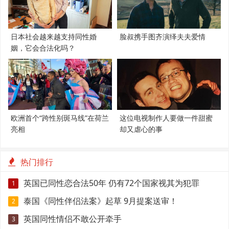
日本社会越来越支持同性婚
脸叔携手图齐演绎夫夫爱情
姻，它会合法化吗？
欧洲首个“跨性别斑马线”在荷兰
这位电视制作人要做一件甜蜜
亮相
却又虐心的事
热门排行
英国已同性恋合法50年 仍有72个国家视其为犯罪
1
泰国《同性伴侣法案》起草 9月提案送审！
2
英国同性情侣不敢公开牵手
3