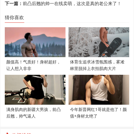
下一篇：
前凸后翘的帅一在线卖萌，这次是真的老公来了！
猜你喜欢
颜值高！气质好！身材超好，
体育生追求冰雪氛围感，雾凇
让人想入非非
林里脱掉上衣拍肌肉大片
满身肌肉的新疆大男孩，前凸
今年新晋网红1哥就是他了！颜
后翘，帅气逼人
值+身材太绝了