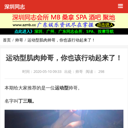
深圳同志
点此进入》
深圳、广州、广东同志会所、SPA、按摩导航
首页
帅哥
运动型肌肉帅哥，你也该行动起来了！
运动型肌肉帅哥，你也该行动起来了！
时间：2020-05-10 09:33
出处：帅哥
阅读：
298
本期给大家推荐的是一位
运动型
帅哥。
名字叫
丁三顺。