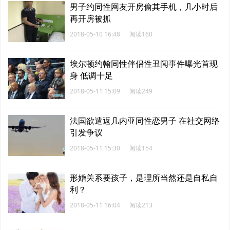
男子约同性网友开房偷其手机，几小时后
再开房被抓
2018-05-10 16:48
阅读160
埃尔顿约翰同性伴侣性丑闻事件曝光首现
身 低调十足
2018-05-11 15:09
阅读249
法国欲遣返几内亚同性恋男子 在社交网络
引发争议
2018-05-11 15:30
阅读154
形婚关系要孩子，是理所当然还是自私自
利？
2018-05-11 16:04
阅读213