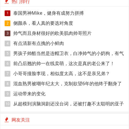
热门排行
泰国男神Mike，健身有成努力拼搏
1
侧颜杀，看人真的要选对角度
2
帅气而且身材很好的欧美肌肉帅哥照片
3
有点清新有点拽的小鲜肉
4
男孩子帅酷当然是连帽卫衣，白净帅气的小奶狗，有气
5
质！
前凸后翘的帅一在线卖萌，这次是真的老公来了！
6
小哥哥撞脸李现，相似度太高，这不是亲兄弟？
7
混血熟男被嘲年纪太大，克制欲望6年的他终于翻身了
8
运动带来的变化
9
从超模到演脑洞剧还没台词，还被打趣不太聪明的亚子
10
网友关注