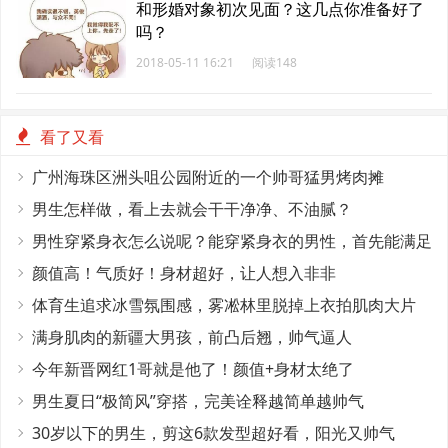
和形婚对象初次见面？这几点你准备好了
吗？
2018-05-11 16:21
阅读148
看了又看
广州海珠区洲头咀公园附近的一个帅哥猛男烤肉摊
男生怎样做，看上去就会干干净净、不油腻？
男性穿紧身衣怎么说呢？能穿紧身衣的男性，首先能满足
这4个条件
颜值高！气质好！身材超好，让人想入非非
体育生追求冰雪氛围感，雾凇林里脱掉上衣拍肌肉大片
满身肌肉的新疆大男孩，前凸后翘，帅气逼人
今年新晋网红1哥就是他了！颜值+身材太绝了
男生夏日“极简风”穿搭，完美诠释越简单越帅气
30岁以下的男生，剪这6款发型超好看，阳光又帅气