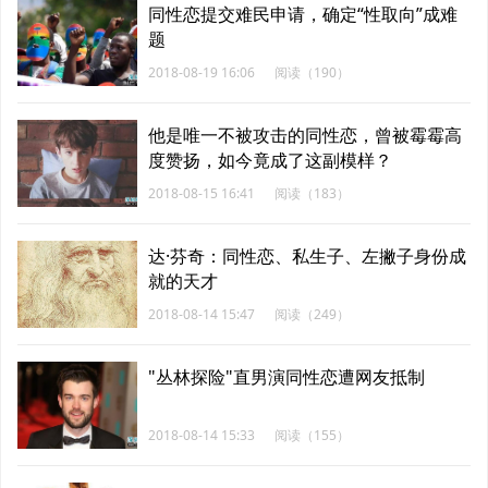
同性恋提交难民申请，确定“性取向”成难
题
2018-08-19 16:06
阅读（190）
他是唯一不被攻击的同性恋，曾被霉霉高
度赞扬，如今竟成了这副模样？
2018-08-15 16:41
阅读（183）
达·芬奇：同性恋、私生子、左撇子身份成
就的天才
2018-08-14 15:47
阅读（249）
"丛林探险"直男演同性恋遭网友抵制
2018-08-14 15:33
阅读（155）