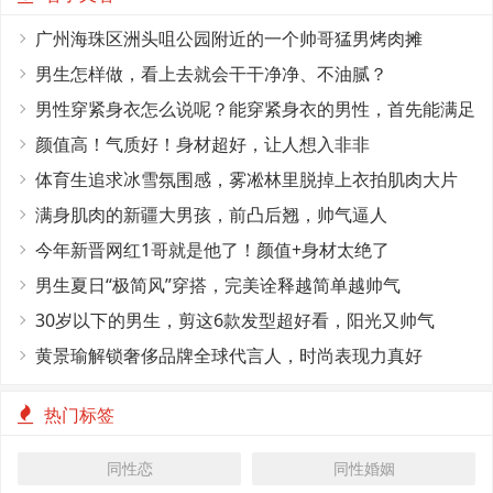
广州海珠区洲头咀公园附近的一个帅哥猛男烤肉摊
男生怎样做，看上去就会干干净净、不油腻？
男性穿紧身衣怎么说呢？能穿紧身衣的男性，首先能满足
这4个条件
颜值高！气质好！身材超好，让人想入非非
体育生追求冰雪氛围感，雾凇林里脱掉上衣拍肌肉大片
满身肌肉的新疆大男孩，前凸后翘，帅气逼人
今年新晋网红1哥就是他了！颜值+身材太绝了
男生夏日“极简风”穿搭，完美诠释越简单越帅气
30岁以下的男生，剪这6款发型超好看，阳光又帅气
黄景瑜解锁奢侈品牌全球代言人，时尚表现力真好
热门标签
同性恋
同性婚姻