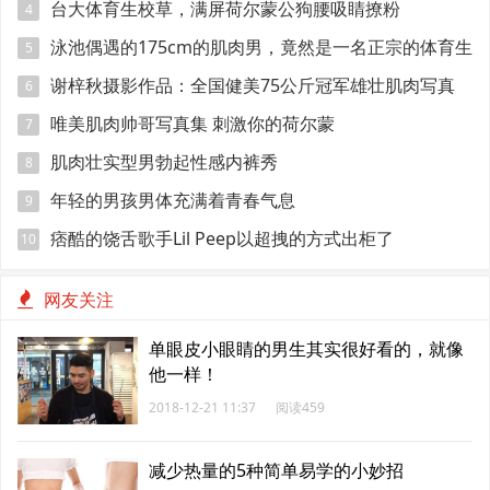
台大体育生校草，满屏荷尔蒙公狗腰吸睛撩粉
4
泳池偶遇的175cm的肌肉男，竟然是一名正宗的体育生
5
谢梓秋摄影作品：全国健美75公斤冠军雄壮肌肉写真
6
唯美肌肉帅哥写真集 刺激你的荷尔蒙
7
肌肉壮实型男勃起性感内裤秀
8
年轻的男孩男体充满着青春气息
9
痞酷的饶舌歌手Lil Peep以超拽的方式出柜了
10
网友关注
单眼皮小眼睛的男生其实很好看的，就像
他一样！
2018-12-21 11:37
阅读459
减少热量的5种简单易学的小妙招