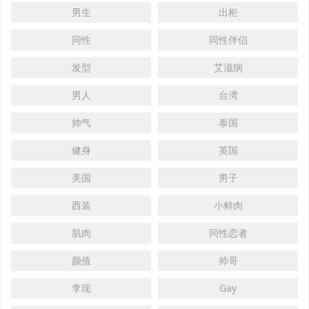
男生
出柜
同性
同性伴侣
发型
艾滋病
男人
台湾
帅气
泰国
健身
英国
美国
男子
西装
小鲜肉
肌肉
同性恋者
颜值
帅哥
李现
Gay