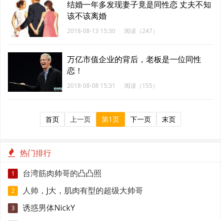
结婚一年多发现妻子竟是同性恋 丈夫不知
该不该离婚
2018-08-13 15:30
阅读（247）
万亿市值企业的背后，老板是一位同性
恋！
2018-08-08 15:31
阅读（155）
首页
上一页
第1页
下一页
末页
热门排行
台湾筋肉帅哥的凸凸照
1
人帅，J大，肌肉有型的超级大帅哥
2
诱惑男体NickY
3