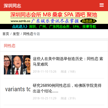
深圳同志
点此进入》
深圳、广州、广东同志会所、SPA、按摩导航
首页
发型
同性恋
专题
同性恋
这些人在美中期选举创造历史：同性恋 索
马里难民
2018-11-10 15:26
阅读（168）
研究26890例同性恋后，哈佛医学院竟得
出这个结论……
2018-10-25 11:29
阅读（319）