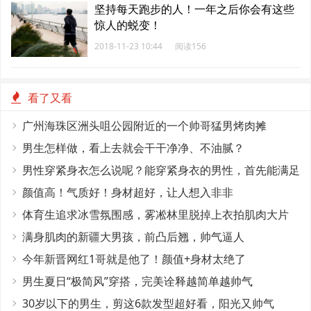
坚持每天跑步的人！一年之后你会有这些
惊人的蜕变！
2018-11-23 10:44
阅读156
看了又看
广州海珠区洲头咀公园附近的一个帅哥猛男烤肉摊
男生怎样做，看上去就会干干净净、不油腻？
男性穿紧身衣怎么说呢？能穿紧身衣的男性，首先能满足
这4个条件
颜值高！气质好！身材超好，让人想入非非
体育生追求冰雪氛围感，雾凇林里脱掉上衣拍肌肉大片
满身肌肉的新疆大男孩，前凸后翘，帅气逼人
今年新晋网红1哥就是他了！颜值+身材太绝了
男生夏日“极简风”穿搭，完美诠释越简单越帅气
30岁以下的男生，剪这6款发型超好看，阳光又帅气