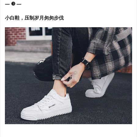
— ❸ —
小白鞋，压制岁月匆匆步伐