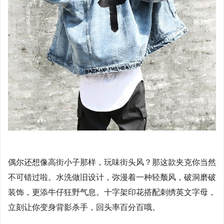
偶尔还想像高街小子那样，玩味街头风？那这款夹克你当然
不可错过啦。水洗做旧设计，弥漫着一种轻颓风，破洞磨破
装饰，更添牛仔狂野气息。十字架印花搭配刺绣英文字母，
立刻让你变身背影杀手，回头率百分百哦。