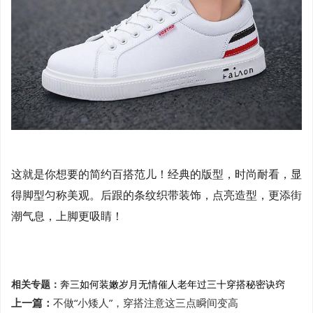
这就是你想要的简约百搭范儿！经典的版型，时尚耐看，显
得脚型匀称美观。后跟的条纹织带装饰，点亮造型，更添街
潮气息，上脚更吸睛！
相关专题：
奔三
如何装嫩
岁月无情催人老
年过三十
穿搭秘密
诀窍
上一篇：
不做“小矮人”，穿搭注意这三点瞬间变高