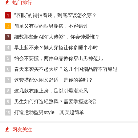
热门排行
“养眼”的街拍着装，到底应该怎么穿？
1
简单又有型的型男穿搭，不容错过
2
细数那些超A的“大佬衫”，你会钟爱谁？
3
早上起不来？懒人穿搭让你多睡半小时
4
约会不要慌，两件单品教你穿出男神范儿
5
春天来袭买不起大牌？这几个国潮品牌不容错过
6
这套搭配休闲又舒适，是你的菜吗？
7
这几款衣服上身，足以引爆潮流风
8
男生如何打造轻熟风？需要掌握这3招
9
打造运动型男style，其实超简单
10
网友关注