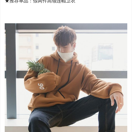
★推荐单品：假两件高领连帽卫衣