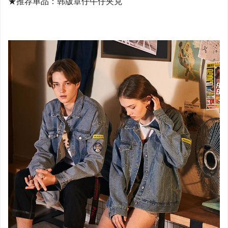
★推荐单品：韩版章仔牛仔夹克