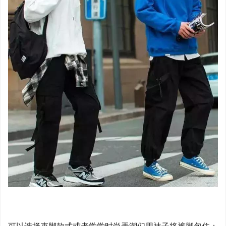
可以选择束脚款式或者学学时尚弄潮们用袜子将裤脚包住；