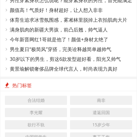
男性穿紧身衣怎么说呢？能穿紧身衣的男性，首先能满足
这4个条件
颜值高！气质好！身材超好，让人想入非非
体育生追求冰雪氛围感，雾凇林里脱掉上衣拍肌肉大片
满身肌肉的新疆大男孩，前凸后翘，帅气逼人
今年新晋网红1哥就是他了！颜值+身材太绝了
男生夏日“极简风”穿搭，完美诠释越简单越帅气
30岁以下的男生，剪这6款发型超好看，阳光又帅气
黄景瑜解锁奢侈品牌全球代言人，时尚表现力真好
热门标签
合法结婚
南非
李光耀
遣返回国
欲行不轨
15岁少年
中国留学生
事工工作