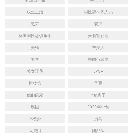
双重生活
同性恋神职人员
教宗
表演
英国同性恋俱乐部
麦莉塞勒斯
头衔
主持人
凯文
梅丽莎瑞德
美女球员
LPGA
博物馆
华丽
他们的家
6套房子
腐国
2020年中旬
不例外
男兵
入虎口
陆战队