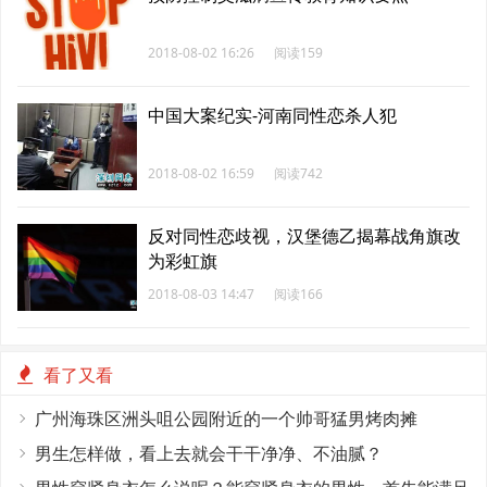
2018-08-02 16:26
阅读159
中国大案纪实-河南同性恋杀人犯
2018-08-02 16:59
阅读742
反对同性恋歧视，汉堡德乙揭幕战角旗改
为彩虹旗
2018-08-03 14:47
阅读166
看了又看
广州海珠区洲头咀公园附近的一个帅哥猛男烤肉摊
男生怎样做，看上去就会干干净净、不油腻？