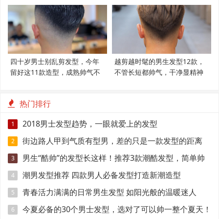
四十岁男士别乱剪发型，今年
越剪越时髦的男生发型12款，
留好这11款造型，成熟帅气不
不管长短都帅气，干净显精神
显老
热门排行
2018男士发型趋势，一眼就爱上的发型
1
街边路人甲到气质有型男，差的只是一款发型的距离
2
男生“酷帅”的发型长这样！推荐3款潮酷发型，简单帅
3
气好打理
潮男发型推荐 四款男人必备发型打造新潮造型
4
青春活力满满的日常男生发型 如阳光般的温暖迷人
5
今夏必备的30个男士发型，选对了可以帅一整个夏天！
6