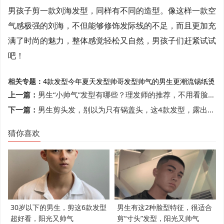
男孩子剪一款刘海发型，同样有不同的造型。像这样一款空
气感极强的刘海，不但能够修饰发际线的不足，而且更加充
满了时尚的魅力，整体感觉轻松又自然，男孩子们赶紧试试
吧！
相关专题：
4款发型
今年夏天
发型
帅哥发型
帅气的男生
更潮流
锡纸烫
上一篇：
男生“小帅气”发型有哪些？理发师的推荐，不用看脸都很帅
下一篇：
男生剪头发，别以为只有锅盖头，这4款发型，露出额头更帅气
猜你喜欢
30岁以下的男生，剪这6款发型
男生有这2种脸型特征，很适合
超好看，阳光又帅气
剪“寸头”发型，阳光又帅气