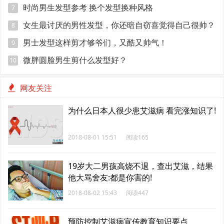
时尚男生发型参考 换个发型换种风格
7
女生最讨厌的男性发型，你还暗自窃喜觉得自己很帅？
8
男士发型这样剪才够爷们，又酷又帅气！
9
微胖圆脸男生剪什么发型好？
10
网友关注
为什么日本人很少患艾滋病 看完涨知识了!
2018-08-01 15:51
阅读165
19岁大二男孩高烧不退，查出艾滋，结果
他大骂舍友:都是你害的!
2018-08-02 15:43
阅读447
预防控制艾滋病宣传教育知识要点